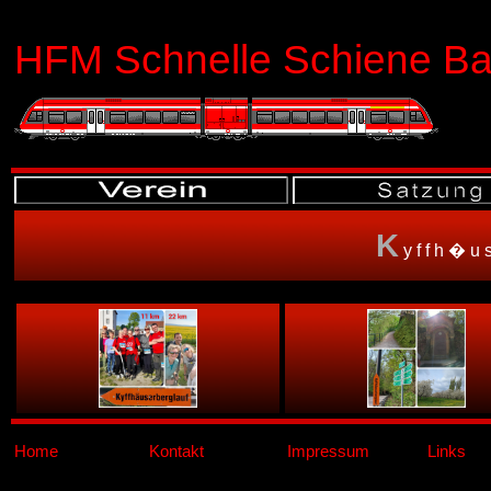
HFM Schnelle Schiene Bas
K
yffh�u
Home
Kontakt
Impressum
Links