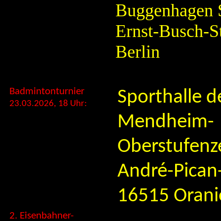
Buggenhagen 
Ernst-Busch-St
Berlin
Badmintonturnier
Sporthalle d
23.03.2026, 18 Uhr:
Mendheim-
Oberstufenz
André-Pican-
16515 Orani
2. Eisenbahner-