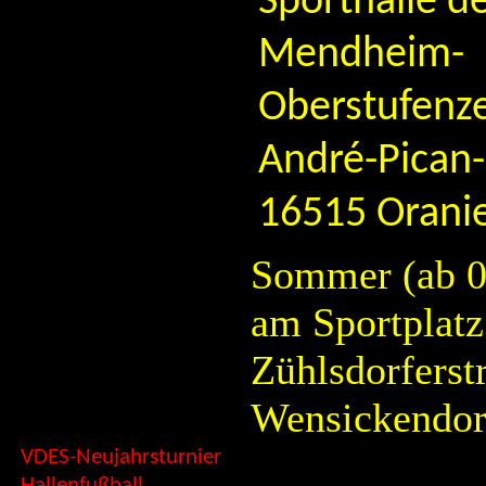
Sporthalle d
Mendheim-
Oberstufenz
André-Pican-S
16515 Orani
Sommer (ab 0
am Sportplatz
Zühlsdorferstr
Wensickendor
VDES-Neujahrsturnier
Hallenfußball