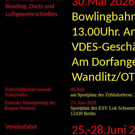
30.Mai 2026
Bowling, Darts und
Luftgewehrschießen
Bowlingbah
13.00Uhr. A
V
DES-Geschäf
Am Dorfange
Wandlitz/OT
Volleyballturnier unserer
06.Juni
Volleyballer
am Sportplatz der Zühlsdorferstr.
Zentraler Bahnsporttag der
23. Juni 2026
Region Nordost
Sportplatz des ESV Lok Schoenew
12439 Berlin
Vereinsfahrt
25.-28.Juni 