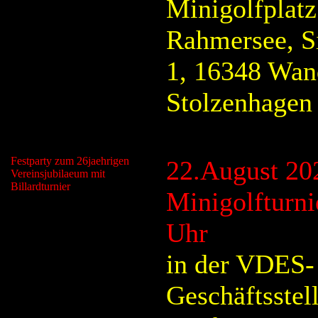
Minigolfplat
Rahmersee, S
1, 16348 Wand
Stolzenhagen
Festparty zum 26jaehrigen
22.August 20
Vereinsjubilaeum mit
Billardturnier
Minigolfturnie
Uhr
in der VDES-
Geschäftsstel